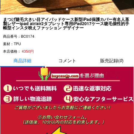
まつげ睫毛大きい目アイパッドケース新型iPad保護カバー有名人革
製レザーipad air/air2タブレット専用iPad2017ケース睫毛個性的手
帳型インスタ映えファッション デザイナー
商品番号：BC0174
素材：TPU
本店価格：
4350円
商品詳細
コメント
販売記録(
0
)