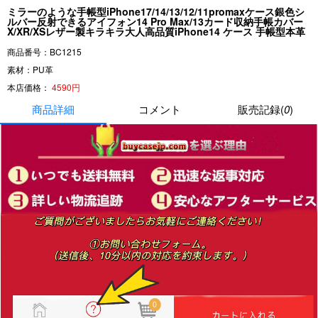
ミラーのような手帳型iPhone17/14/13/12/11promaxケース銀色シ
ルバー反射できるアイフォン14 Pro Max/13カード収納手帳カバー
X/XR/XSレザー製キラキラ大人高品質iPhone14 ケース 手帳型本革
商品番号：BC1215
素材：PU革
本店価格：
4590円
商品詳細
コメント
販売記録(
0
)