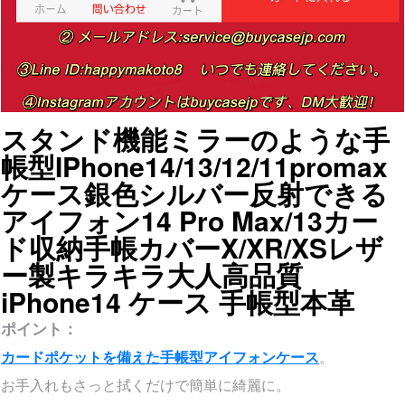
スタンド機能ミラーのような手
帳型IPhone14/13/12/11promax
ケース銀色シルバー反射できる
アイフォン14 Pro Max/13カー
ド収納手帳カバーX/XR/XSレザ
ー製キラキラ大人高品質
iPhone14 ケース 手帳型本革
ポイント：
カードポケットを備えた手帳型アイフォンケース
。
お手入れもさっと拭くだけで簡単に綺麗に。