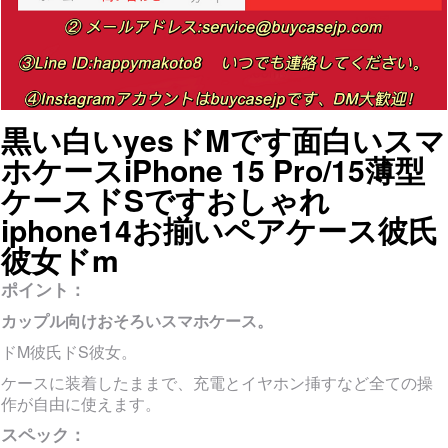
黒い白いyesドMです面白いスマ
ホケースiPhone 15 Pro/15薄型
ケースドSですおしゃれ
iphone14お揃いペアケース彼氏
彼女ドm
ポイント：
カップル向けおそろいスマホケース。
ドM彼氏ドS彼女。
ケースに装着したままで、充電とイヤホン挿すなど全ての操
作が自由に使えます。
スペック：