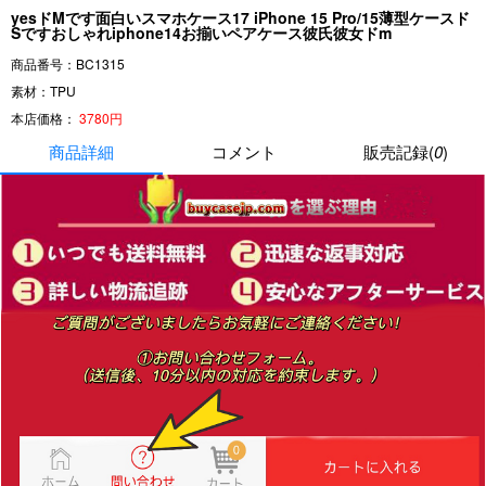
yesドMです面白いスマホケース17 iPhone 15 Pro/15薄型ケースド
Sですおしゃれiphone14お揃いペアケース彼氏彼女ドm
商品番号：BC1315
素材：TPU
本店価格：
3780円
商品詳細
コメント
販売記録(
0
)