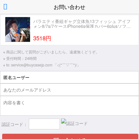
お問い合わせ
バラエティ番組ギャグ立体魚13フィッシュ アイフ
ォン8/7s/7ケースiPhone6s保護カバー6plusソフト
8plusスマホケースシリコン製オリジナル サカナお
しゃれファッション
3518円
※ 商品に関して質問がございましたら、遠慮無くどうぞ。
※ 受付時間：24時間
※ to: service@buycasejp.com 「<(*￣▽￣*)/」
認証コード：