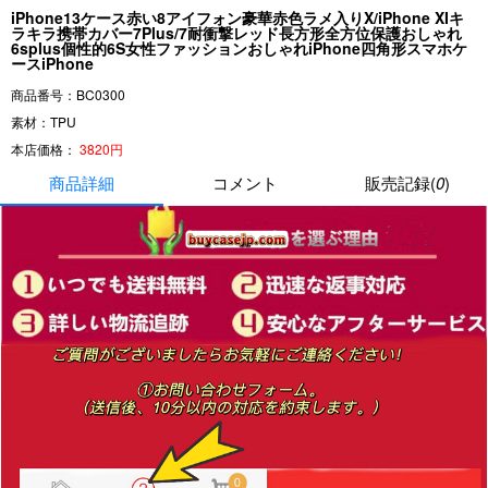
iPhone13ケース赤い8アイフォン豪華赤色ラメ入りX/iPhone XIキ
ラキラ携帯カバー7Plus/7耐衝撃レッド長方形全方位保護おしゃれ
6splus個性的6S女性ファッションおしゃれiPhone四角形スマホケ
ースiPhone
商品番号：BC0300
素材：TPU
本店価格：
3820円
商品詳細
コメント
販売記録(
0
)