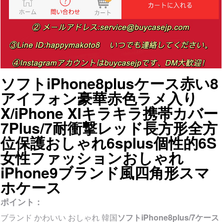
ソフトiPhone8plusケース赤い8
アイフォン豪華赤色ラメ入り
X/iPhone XIキラキラ携帯カバー
7Plus/7耐衝撃レッド長方形全方
位保護おしゃれ6splus個性的6S
女性ファッションおしゃれ
iPhone9ブランド風四角形スマ
ホケース
ポイント：
ブランド かわいい おしゃれ 韓国
ソフトiPhone8plus/7ケース