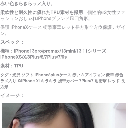
赤い色きらきらラメ入り
。
柔軟性と耐久性に優れたTPU素材を採用
、個性的6S女性ファ
ッションおしゃれiPhoneブランド風四角形。
保護 iPhoneXケース 衝撃豪華レッド長方形全方位保護デザイ
ン。
スペック：
機種：
iPhone13pro/promax/13mini/13 11シリーズ
iPhoneXS/X/8Plus/8/7Plus/7/6s
素材：
TPU
タグ：光沢 ソフト iPhone8plusケース 赤い 8 アイフォン 豪華 赤色
ラメ入り X/iPhone XI キラキラ 携帯カバー 7Plus/7 耐衝撃 レッド 長
方形
イメージ：