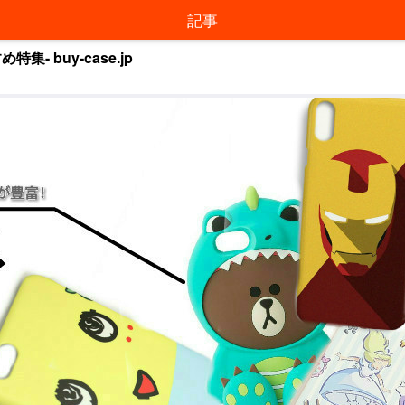
記事
 buy-case.jp