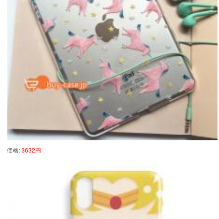
価格:
3632円