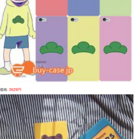
価格:
3629円