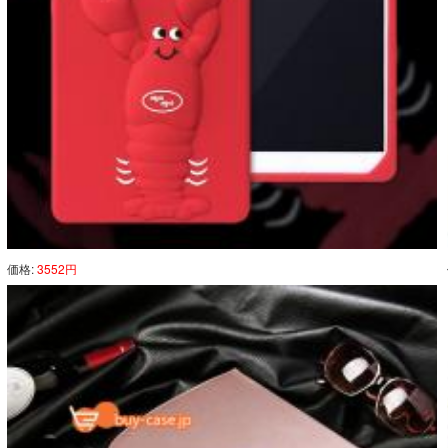
価格:
3552円